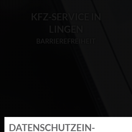
KFZ-SERVICE IN
LINGEN
BARRIEREFREIHEIT
DATEN­SCHUTZ­EIN­