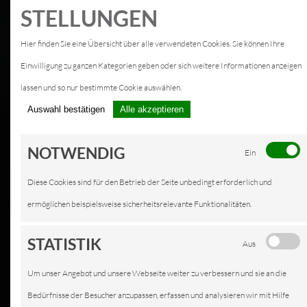
STELLUNGEN
Hier finden Sie eine Übersicht über alle verwendeten Cookies. Sie können Ihre
Einwilligung zu ganzen Kategorien geben oder sich weitere Informationen anzeigen
lassen und so nur bestimmte Cookie auswählen.
Auswahl bestätigen
Alle akzeptieren
NOTWENDIG
Ein
Diese Cookies sind für den Betrieb der Seite unbedingt erforderlich und
ermöglichen beispielsweise sicherheitsrelevante Funktionalitäten.
STATISTIK
Aus
Um unser Angebot und unsere Webseite weiter zu verbessern und sie an die
Bedürfnisse der Besucher anzupassen, erfassen und analysieren wir mit Hilfe